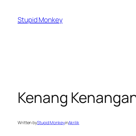
Skip
to
Stupid Monkey
content
Kenang Kenangan 
Written by
Stupid Monkey
in
Akrilik