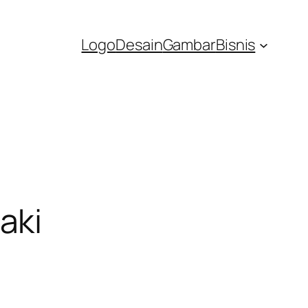
Logo
Desain
Gambar
Bisnis
aki