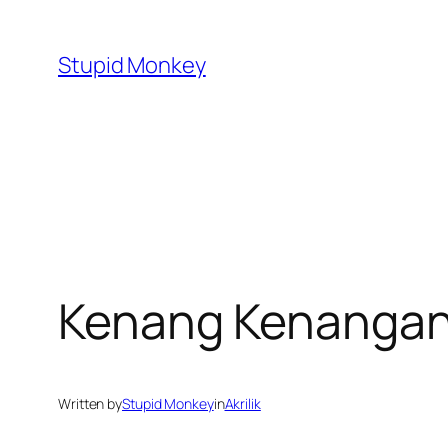
Skip
to
Stupid Monkey
content
Kenang Kenangan
Written by
Stupid Monkey
in
Akrilik