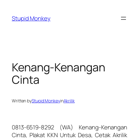
Skip
to
Stupid Monkey
content
Kenang-Kenangan
Cinta
Written by
Stupid Monkey
in
Akrilik
0813-6519-8292 (WA) Kenang-Kenangan
Cinta, Plakat KKN Untuk Desa, Cetak Akrilik