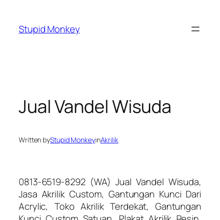
Skip
to
Stupid Monkey
content
Jual Vandel Wisuda
Written by
Stupid Monkey
in
Akrilik
0813-6519-8292 (WA) Jual Vandel Wisuda,
Jasa Akrilik Custom, Gantungan Kunci Dari
Acrylic, Toko Akrilik Terdekat, Gantungan
Kunci Custom Satuan, Plakat Akrilik Resin,