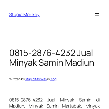
Skip
to
Stupid Monkey
content
0815-2876-4232 Jual
Minyak Samin Madiun
Written by
Stupid Monkey
in
Blog
0815-2876-4232 Jual Minyak Samin di
Madiun, Minyak Samin Martabak, Minyak