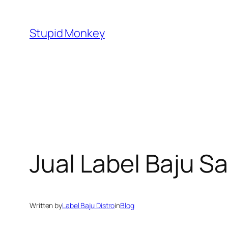
Skip
to
Stupid Monkey
content
Jual Label Baju 
Written by
Label Baju Distro
in
Blog