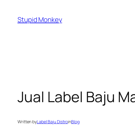
Skip
to
Stupid Monkey
content
Jual Label Baju 
Written by
Label Baju Distro
in
Blog