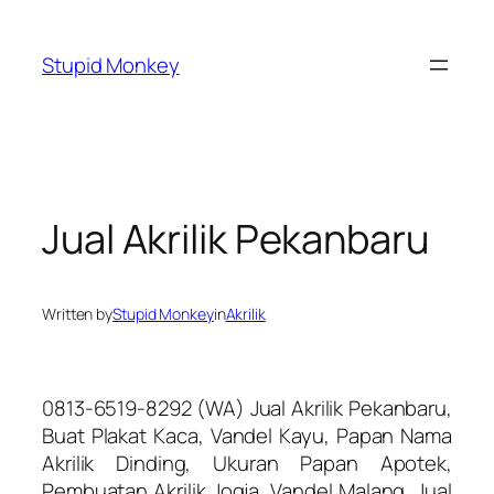
Skip
to
Stupid Monkey
content
Jual Akrilik Pekanbaru
Written by
Stupid Monkey
in
Akrilik
0813-6519-8292 (WA) Jual Akrilik Pekanbaru,
Buat Plakat Kaca, Vandel Kayu, Papan Nama
Akrilik Dinding, Ukuran Papan Apotek,
Pembuatan Akrilik Jogja, Vandel Malang, Jual