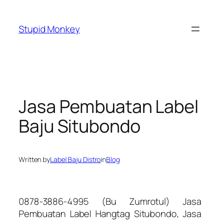
Skip
to
Stupid Monkey
content
Jasa Pembuatan Label
Baju Situbondo
Written by
Label Baju Distro
in
Blog
0878-3886-4995 (Bu Zumrotul) Jasa
Pembuatan Label Hangtag Situbondo, Jasa