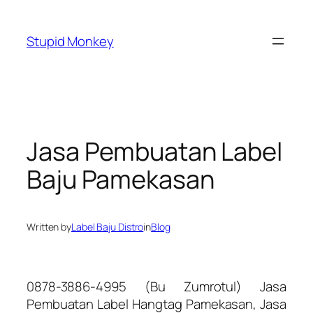
Skip
to
Stupid Monkey
content
Jasa Pembuatan Label
Baju Pamekasan
Written by
Label Baju Distro
in
Blog
0878-3886-4995 (Bu Zumrotul) Jasa
Pembuatan Label Hangtag Pamekasan, Jasa