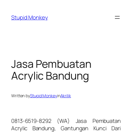
Skip
to
Stupid Monkey
content
Jasa Pembuatan
Acrylic Bandung
Written by
Stupid Monkey
in
Akrilik
0813-6519-8292 (WA) Jasa Pembuatan
Acrylic Bandung, Gantungan Kunci Dari