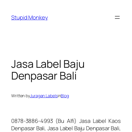
Skip
to
Stupid Monkey
content
Jasa Label Baju
Denpasar Bali
Written by
Juragan Labels
in
Blog
0878-3886-4993 (Bu Alfi) Jasa Label Kaos
Denpasar Bali, Jasa Label Baju Denpasar Bali,