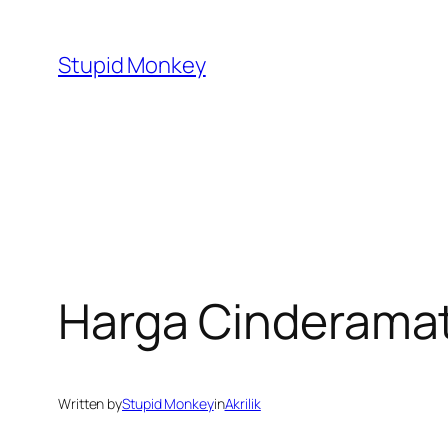
Skip
to
Stupid Monkey
content
Harga Cinderamat
Written by
Stupid Monkey
in
Akrilik