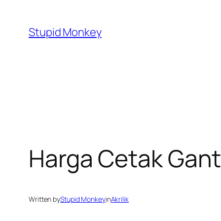
Skip
to
Stupid Monkey
content
Harga Cetak Gantu
Written by
Stupid Monkey
in
Akrilik