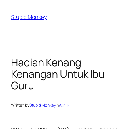
Skip
to
Stupid Monkey
content
Hadiah Kenang
Kenangan Untuk Ibu
Guru
Written by
Stupid Monkey
in
Akrilik