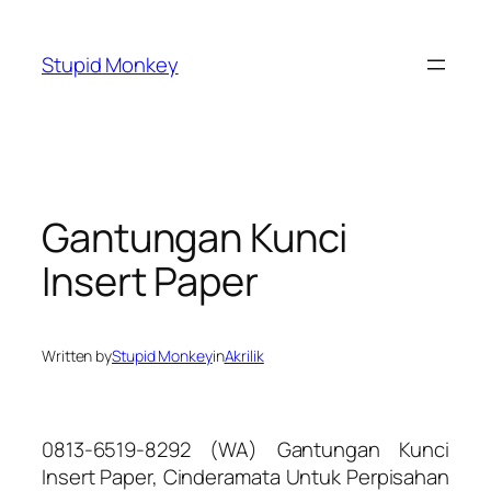
Skip
to
Stupid Monkey
content
Gantungan Kunci
Insert Paper
Written by
Stupid Monkey
in
Akrilik
0813-6519-8292 (WA) Gantungan Kunci
Insert Paper, Cinderamata Untuk Perpisahan