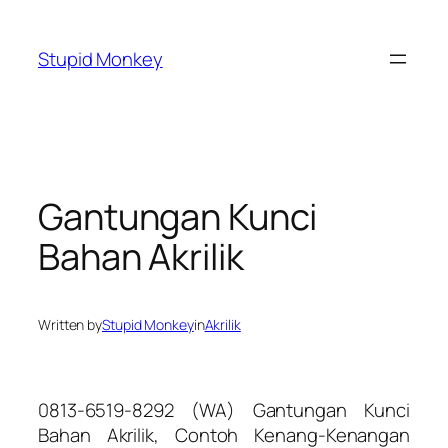
Skip
to
Stupid Monkey
content
Gantungan Kunci
Bahan Akrilik
Written by
Stupid Monkey
in
Akrilik
0813-6519-8292 (WA) Gantungan Kunci
Bahan Akrilik, Contoh Kenang-Kenangan