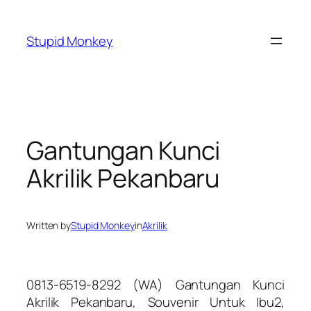
Skip
to
Stupid Monkey
content
Gantungan Kunci
Akrilik Pekanbaru
Written by
Stupid Monkey
in
Akrilik
0813-6519-8292 (WA) Gantungan Kunci
Akrilik Pekanbaru, Souvenir Untuk Ibu2,