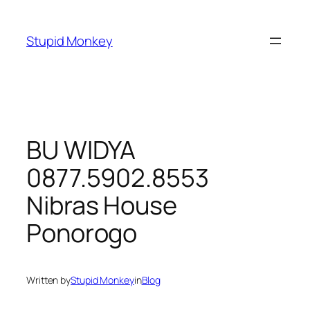
Skip
to
Stupid Monkey
content
BU WIDYA
0877.5902.8553
Nibras House
Ponorogo
Written by
Stupid Monkey
in
Blog