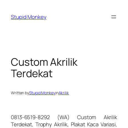
Skip
to
Stupid Monkey
content
Custom Akrilik
Terdekat
Written by
Stupid Monkey
in
Akrilik
0813-6519-8292 (WA) Custom Akrilik
Terdekat, Trophy Akrilik, Plakat Kaca Variasi,