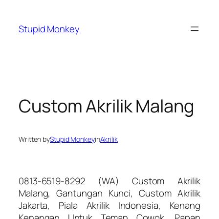
Skip
to
Stupid Monkey
content
Custom Akrilik Malang
Written by
Stupid Monkey
in
Akrilik
0813-6519-8292 (WA) Custom Akrilik
Malang, Gantungan Kunci, Custom Akrilik
Jakarta, Piala Akrilik Indonesia, Kenang
Kenangan Untuk Teman Cowok, Papan