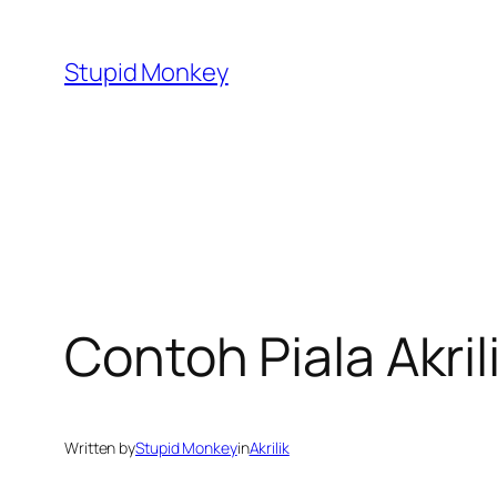
Skip
to
Stupid Monkey
content
Contoh Piala Akril
Written by
Stupid Monkey
in
Akrilik