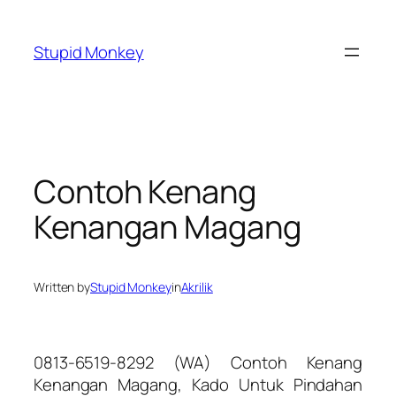
Skip
to
Stupid Monkey
content
Contoh Kenang
Kenangan Magang
Written by
Stupid Monkey
in
Akrilik
0813-6519-8292 (WA) Contoh Kenang
Kenangan Magang, Kado Untuk Pindahan