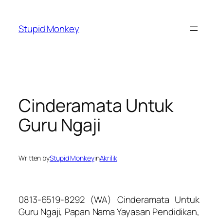
Skip
to
Stupid Monkey
content
Cinderamata Untuk
Guru Ngaji
Written by
Stupid Monkey
in
Akrilik
0813-6519-8292 (WA) Cinderamata Untuk
Guru Ngaji, Papan Nama Yayasan Pendidikan,