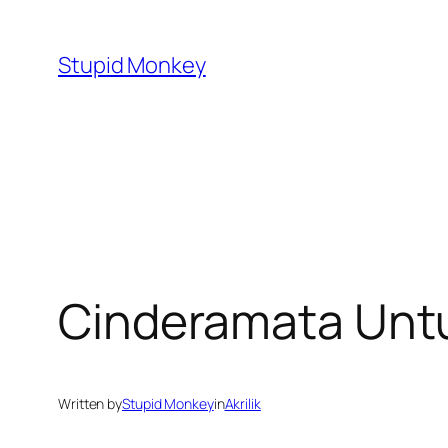
Skip
to
Stupid Monkey
content
Cinderamata Unt
Written by
Stupid Monkey
in
Akrilik