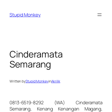
Skip
to
Stupid Monkey
content
Cinderamata
Semarang
Written by
Stupid Monkey
in
Akrilik
0813-6519-8292 (WA) Cinderamata
Semarang, Kenang Kenangan Magang,