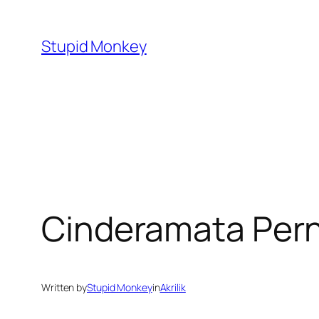
Skip
to
Stupid Monkey
content
Cinderamata Per
Written by
Stupid Monkey
in
Akrilik