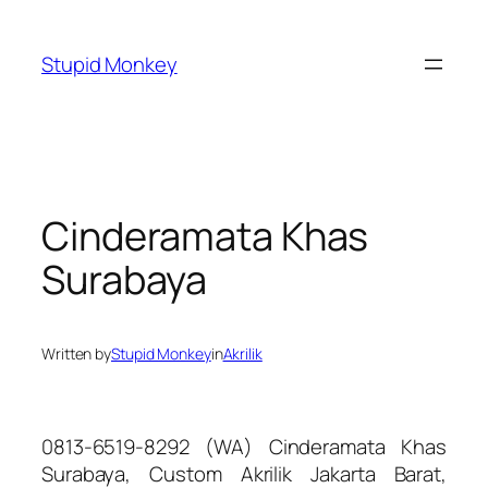
Skip
to
Stupid Monkey
content
Cinderamata Khas
Surabaya
Written by
Stupid Monkey
in
Akrilik
0813-6519-8292 (WA) Cinderamata Khas
Surabaya, Custom Akrilik Jakarta Barat,