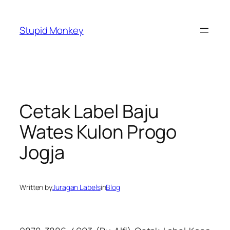
Skip
to
Stupid Monkey
content
Cetak Label Baju
Wates Kulon Progo
Jogja
Written by
Juragan Labels
in
Blog