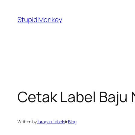
Skip
to
Stupid Monkey
content
Cetak Label Baju 
Written by
Juragan Labels
in
Blog