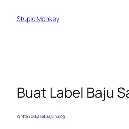
Skip
to
Stupid Monkey
content
Buat Label Baju S
Written by
Label Baju
in
Blog