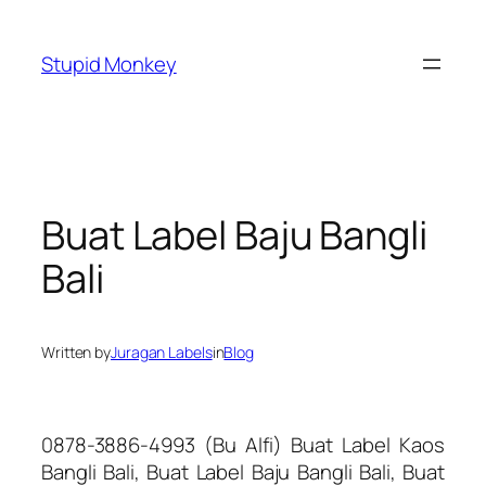
Skip
to
Stupid Monkey
content
Buat Label Baju Bangli
Bali
Written by
Juragan Labels
in
Blog
0878-3886-4993 (Bu Alfi) Buat Label Kaos
Bangli Bali, Buat Label Baju Bangli Bali, Buat