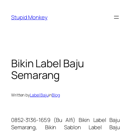
Skip
to
Stupid Monkey
content
Bikin Label Baju
Semarang
Written by
Label Baju
in
Blog
0852-3136-1659 (Bu Alfi) Bikin Label Baju
Semarang, Bikin Sablon Label Baju