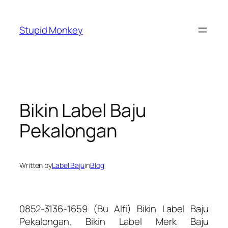
Skip
to
Stupid Monkey
content
Bikin Label Baju
Pekalongan
Written by
Label Baju
in
Blog
0852-3136-1659 (Bu Alfi) Bikin Label Baju
Pekalongan, Bikin Label Merk Baju