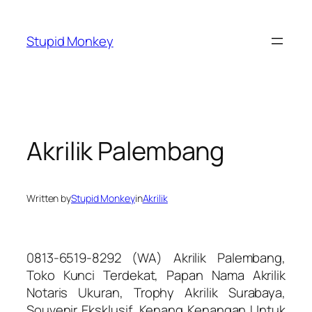
Skip
to
Stupid Monkey
content
Akrilik Palembang
Written by
Stupid Monkey
in
Akrilik
0813-6519-8292 (WA) Akrilik Palembang,
Toko Kunci Terdekat, Papan Nama Akrilik
Notaris Ukuran, Trophy Akrilik Surabaya,
Souvenir Eksklusif, Kenang Kenangan Untuk