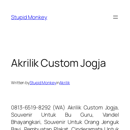
Skip
to
Stupid Monkey
content
Akrilik Custom Jogja
Written by
Stupid Monkey
in
Akrilik
0813-6519-8292 (WA) Akrilik Custom Jogja,
Souvenir Untuk Bu Guru, Vandel
Bhayangkari, Souvenir Untuk Orang Jenguk
Bayi, Pembuatan Plakat, Cinderamata Untuk