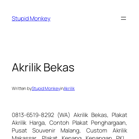
Skip
to
Stupid Monkey
content
Akrilik Bekas
Written by
Stupid Monkey
in
Akrilik
0813-6519-8292 (WA) Akrilik Bekas, Plakat
Akrilik Harga, Contoh Plakat Penghargaan,
Pusat Souvenir Malang, Custom Akrilik
Makassar, Plakat Kenang Kenangan PKL,